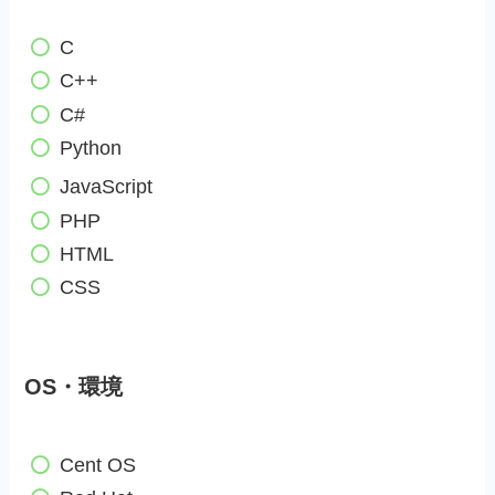
C
C++
C#
Python
JavaScript
PHP
HTML
CSS
OS・環境
Cent OS