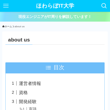
ほわらぼIT大学
現役エンジニアがIT周りを解説しています！
ホーム
about us
about us
目次
運営者情報
資格
開発経験
言語