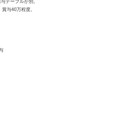
給与テーブルが別。
、賞与40万程度。
与