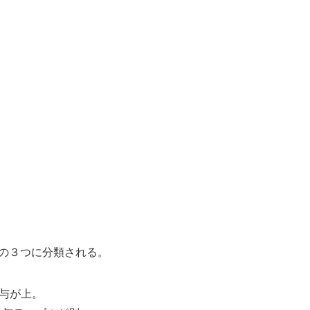
ancedの３つに分類される。
給与が上。